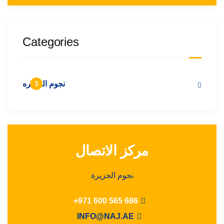
Categories
نجوم الجزیره
3
مركز الاتصال
نجوم الجزيرة
686 565 600 971+
INFO@NAJ.AE